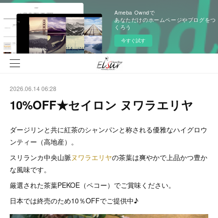
Ameba Owndで
あなただけのホームページやブログをつ
くろう
今すぐ試す
2026.06.14 06:28
10%OFF★セイロン ヌワラエリヤ
ダージリンと共に紅茶のシャンパンと称される優雅なハイグロウ
ンティー（高地産）。
スリランカ中央山脈
ヌワラエリヤ
の茶葉は爽やかで上品かつ豊か
な風味です。
厳選された茶葉PEKOE（ペコー）でご賞味ください。
日本では終売のため10％OFFでご提供中♪